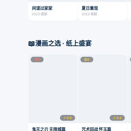
间谍过家家
夏日重现
2022
喜剧
2022
悬疑
📖
漫画之选 · 纸上盛宴
神作
战斗
⭐ 9.6
⭐ 9.4
鬼灭之刃 无限城篇
咒术回战 怀玉篇