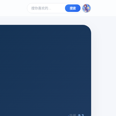
搜索
热播 ·
9.3