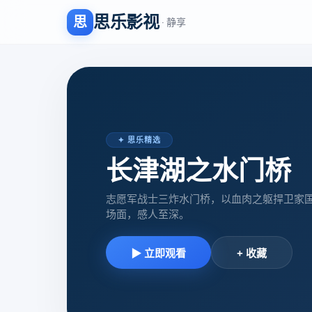
思乐影视
思
· 静享
✦ 思乐精选
长津湖之水门桥
志愿军战士三炸水门桥，以血肉之躯捍卫家
场面，感人至深。
▶ 立即观看
+ 收藏