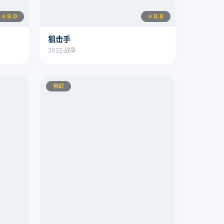
⭐ 9.0
⭐ 8.8
狙击手
2022
战争
科幻