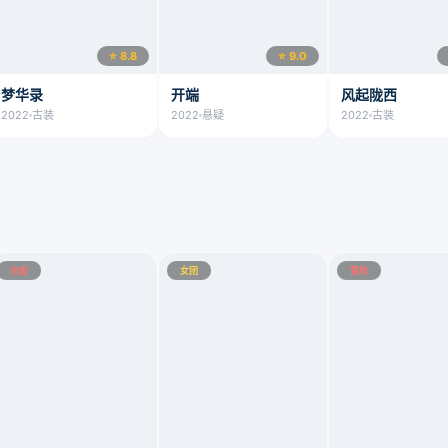
⭐ 8.8
⭐ 9.0
梦华录
开端
风起陇西
2022
古装
2022
悬疑
2022
古装
治愈
女团
冒险