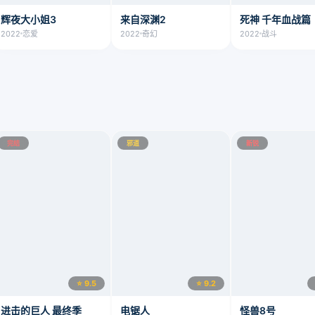
辉夜大小姐3
来自深渊2
死神 千年血战篇
2022
恋爱
2022
奇幻
2022
战斗
完结
邪道
新锐
⭐ 9.5
⭐ 9.2
进击的巨人 最终季
电锯人
怪兽8号