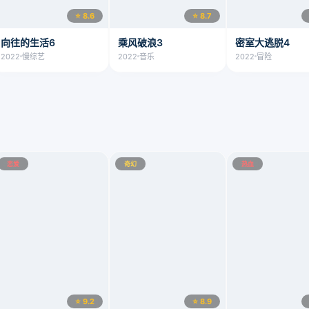
⭐ 8.6
⭐ 8.7
向往的生活6
乘风破浪3
密室大逃脱4
2022
慢综艺
2022
音乐
2022
冒险
恋爱
奇幻
热血
⭐ 9.2
⭐ 8.9